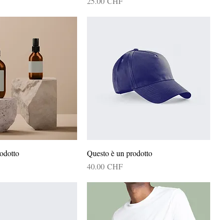
Prix
25.00 CHF
odotto
Questo è un prodotto
Prix
40.00 CHF