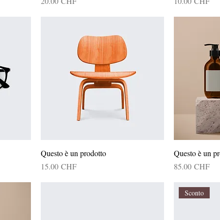
Prix
Prix
20.00 CHF
10.00 CHF
Questo è un prodotto
Questo è un pr
Prix
Prix
15.00 CHF
85.00 CHF
Sconto