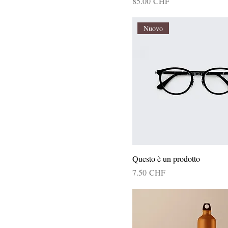
Prix
85.00 CHF
Nuovo
Questo è un prodotto
Prix
7.50 CHF