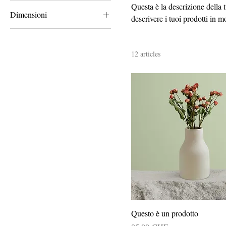
Questa è la descrizione della t
Dimensioni
descrivere i tuoi prodotti in m
250 ml
500 ml
12 articles
80 ml
L
Large
M
S
Small
Questo è un prodotto