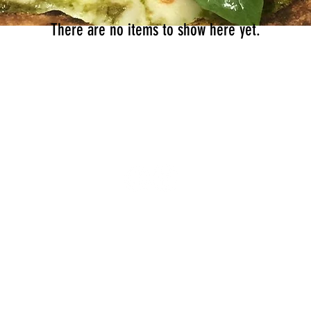
There are no items to show here yet.
© 2023 by
SP-Graphic
.
Privacy-Policy