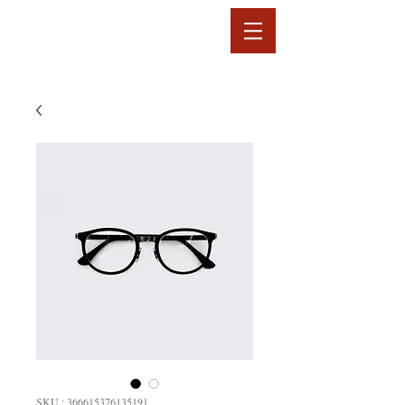
SKU : 366615376135191